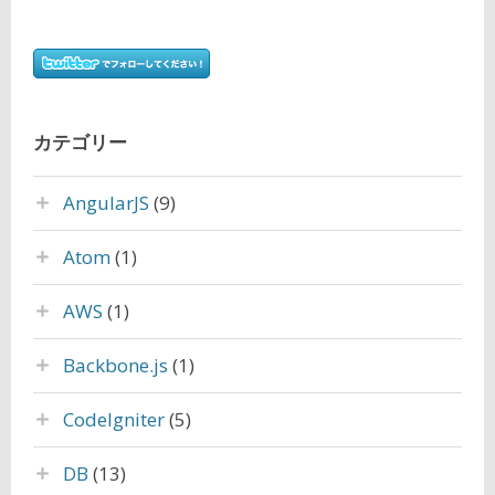
カテゴリー
AngularJS
(9)
Atom
(1)
AWS
(1)
Backbone.js
(1)
CodeIgniter
(5)
DB
(13)