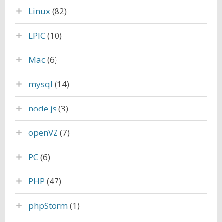
Linux
(82)
LPIC
(10)
Mac
(6)
mysql
(14)
node.js
(3)
openVZ
(7)
PC
(6)
PHP
(47)
phpStorm
(1)