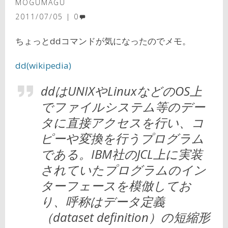
MOGUMAGU
2011/07/05
0
ちょっとddコマンドが気になったのでメモ。
dd(wikipedia)
ddはUNIXやLinuxなどのOS上
でファイルシステム等のデー
タに直接アクセスを行い、コ
ピーや変換を行うプログラム
である。IBM社のJCL上に実装
されていたプログラムのイン
ターフェースを模倣してお
り、呼称はデータ定義
（dataset definition）の短縮形