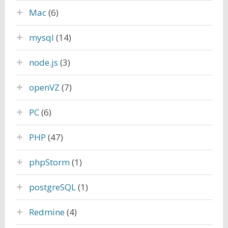
Mac
(6)
mysql
(14)
node.js
(3)
openVZ
(7)
PC
(6)
PHP
(47)
phpStorm
(1)
postgreSQL
(1)
Redmine
(4)