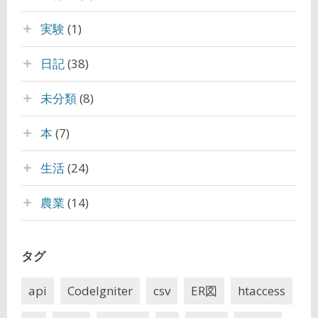
実験
(1)
日記
(38)
未分類
(8)
本
(7)
生活
(24)
農業
(14)
タグ
api
CodeIgniter
csv
ER図
htaccess