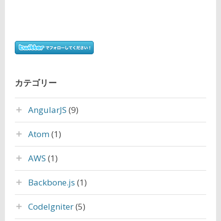
カテゴリー
AngularJS
(9)
Atom
(1)
AWS
(1)
Backbone.js
(1)
CodeIgniter
(5)