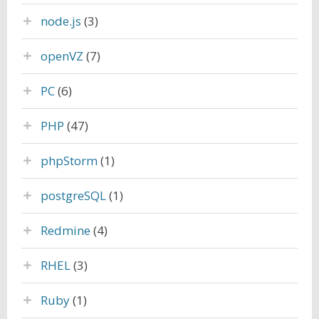
node.js
(3)
openVZ
(7)
PC
(6)
PHP
(47)
phpStorm
(1)
postgreSQL
(1)
Redmine
(4)
RHEL
(3)
Ruby
(1)