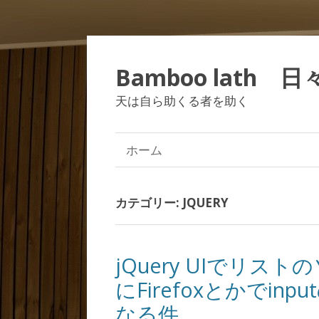
Bamboo lath 
天は自ら助くる者を助く
ホーム
カテゴリー:
JQUERY
jQuery UIでリ
にFirefoxとかでi
なる件