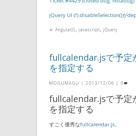
Ticket #4429 (closed bug: notabug) C
jQuery UI の.disableSelectio
AngularJS
,
javascript
,
jQuery
fullcalendar.
を指定する
MOGUMAGU
2013/12/06
0
fullcalendar.
を指定する
すごく優秀な
fullcalendar.js
。