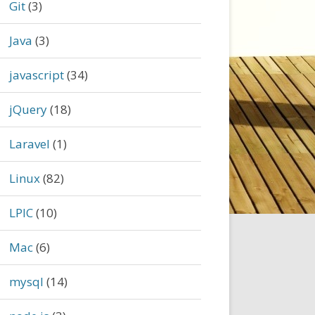
Git
(3)
Java
(3)
javascript
(34)
jQuery
(18)
Laravel
(1)
Linux
(82)
LPIC
(10)
Mac
(6)
mysql
(14)
'
,
function
(ev){