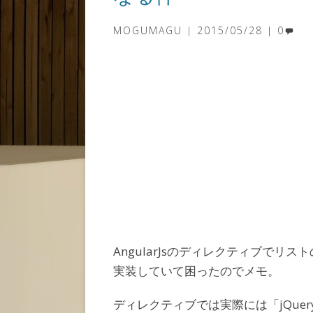
MOGUMAGU
2015/05/28
0
AngularJsのディレクティブでリス
実装していて困ったのでメモ。
ディレクティブでは実際には「jQuery U