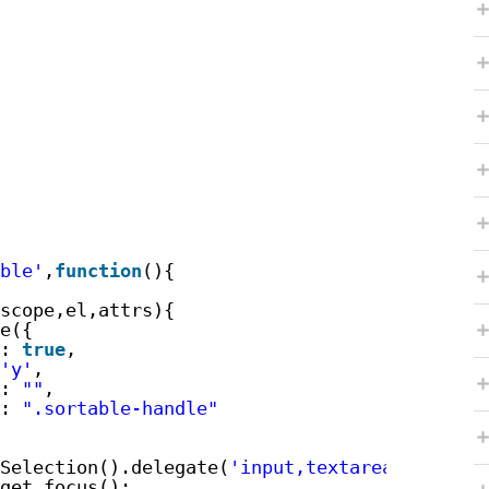
ble'
,
function
(){
scope,el,attrs){
e({
: 
true
,
'y'
,
: 
""
,
: 
".sortable-handle"
Selection().delegate(
'input,textarea'
,
'click
get.focus();