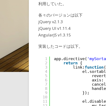
利用していた。
各々のバージョンは以下
jQuery v2.1.3
jQuery UI v1.11.4
AngularJS v1.3.15
実装したコードは以下。
1
app.directive(
'mySorta
2
return
{
3
link:
function
(
4
el.sortabl
5
revert
6
axis: 
7
cancel
8
handle
9
});
10
11
el.disable
12
ev.tar