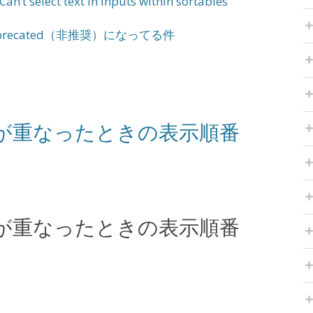
an’t select text in inputs within sortables
n()がdeprecated（非推奨）になってる件
jsで予定が重なったときの表示順番
jsで予定が重なったときの表示順番