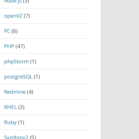
node.js
(3)
openVZ
(7)
PC
(6)
PHP
(47)
phpStorm
(1)
postgreSQL
(1)
Redmine
(4)
RHEL
(3)
Ruby
(1)
){
Symfony2
(5)