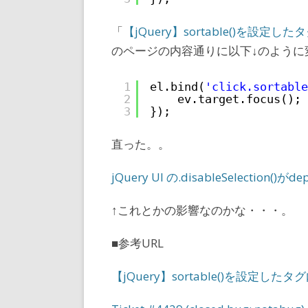
「
【jQuery】sortable()を設定した
のページの内容通りに以下↓のように
1
el.bind(
'click.sortable
2
ev.target.focus();
3
});
直った。。
jQuery UI の.disableSelectio
↑これとかの影響なのかな・・・。
■参考URL
【jQuery】sortable()を設定したタ