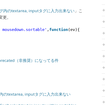
タグ内のtextarea, inputタグに入力出来ない
」こ
変更。
 mousedown.sortable'
,
function
(ev){
n()がdeprecated（非推奨）になってる件
グ内のtextarea, inputタグに入力出来ない