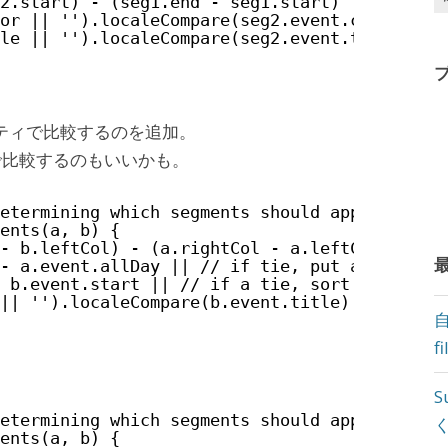
2.start) - (seg1.end - seg1.start) || // tie
or || '').localeCompare(seg2.event.color) ||
le || '').localeCompare(seg2.event.title); /
パティで比較するのを追加。
で比較するのもいいかも。
etermining which segments should appear high
ents(a, b) {
- b.leftCol) - (a.rightCol - a.leftCol) || /
- a.event.allDay || // if tie, put all-day e
 b.event.start || // if a tie, sort by event
|| '').localeCompare(b.event.title) // if a 
f
S
etermining which segments should appear high
ents(a, b) {