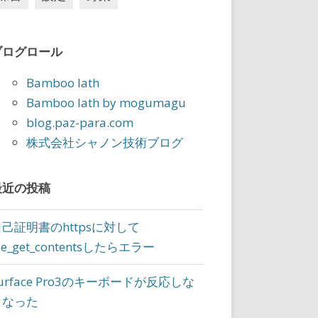
? longer-duration goes first
/ tie? alphabetically by title
ブログロール
Bamboo lath
Bamboo lath by mogumagu
blog.paz-para.com
株式会社シャノン技術ブログ
er up
/ put wider events first
最近の投稿
vents first (booleans cast to 0/1)
 start date
tie, sort by event title
自己証明書のhttpsに対して
ile_get_contentsしたらエラー
urface Pro3のキーボードが反応しな
er up
くなった