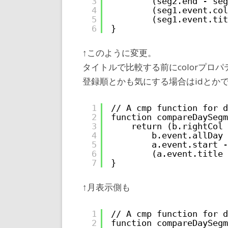
3
(seg2.end - seg
4
(seg1.event.col
5
(seg1.event.tit
6
}
↑このように変更。
タイトルで比較する前にcolorプロ
登録順とかも気にする場合はidとか
1
// A cmp function for d
2
function compareDaySegm
3
return (b.rightCol 
4
b.event.allDay 
5
a.event.start -
6
(a.event.title 
7
}
↑月表示側も
1
// A cmp function for d
2
function compareDaySegm