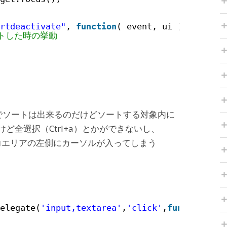
rtdeactivate"
, 
function
( event, ui ) {
ートした時の挙動
E」でソートは出来るのだけどソートする対象内に
けど全選択（Ctrl+a）とかができないし、
力エリアの左側にカーソルが入ってしまう
elegate(
'input,textarea'
,
'click'
,
function
(ev