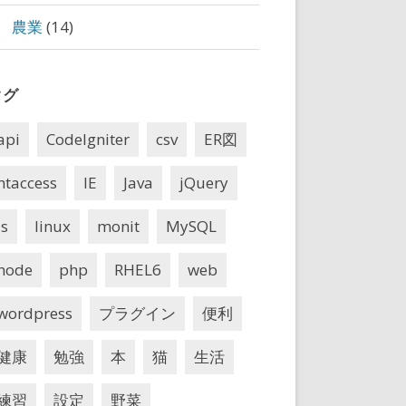
農業
(14)
タグ
api
CodeIgniter
csv
ER図
htaccess
IE
Java
jQuery
js
linux
monit
MySQL
rst
? longer-duration goes first
/ tie? alphabetically by title
node
php
RHEL6
web
wordpress
プラグイン
便利
健康
勉強
本
猫
生活
rst
練習
設定
野菜