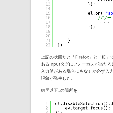
13
});
14
15
el.on( 
"so
16
//ソ
17
・・・
18
});
19
20
}
21
}
22
})
上記の状態だと「Firefox」と「I
あるinputタグにフォーカスが当たる
入力値がある場合にもなぜか必ず入
現象が発生した。
結局以下↓の箇所を
1
el.disableSelection().d
2
ev.target.focus();
3
});