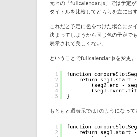
元々の「fullcalendar.js」では
タイトルを比較してどちらを左に出
これだと予定に色をつけた場合にタ
決まってしまうから同じ色の予定で
表示されて美しくない。
ということでfullcalendar.jsを変更。
1
function compareSlotSeg
2
return seg1.start -
3
(seg2.end - seg
4
(seg1.event.tit
5
}
もともと週表示では↑のようになって
1
function compareSlotSeg
2
return seg1.start -