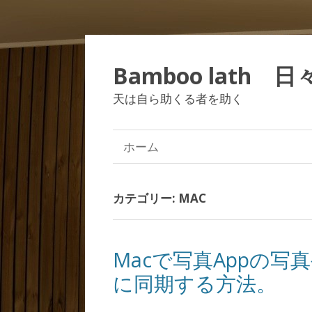
Bamboo lath 
天は自ら助くる者を助く
ホーム
カテゴリー:
MAC
Macで写真Appの写真や
に同期する方法。