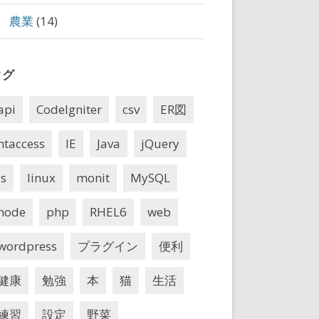
農業
(14)
タグ
api
CodeIgniter
csv
ER図
htaccess
IE
Java
jQuery
js
linux
monit
MySQL
node
php
RHEL6
web
wordpress
プラグイン
便利
VirtualMachines/jdk1.8.0_25.jdk/Contents/Home
brary/Java/JavaVirtualMachines/1.6.0.jdk/Cont
健康
勉強
本
猫
生活
y/Java/JavaVirtualMachines/1.6.0.jdk/Contents
練習
設定
野菜