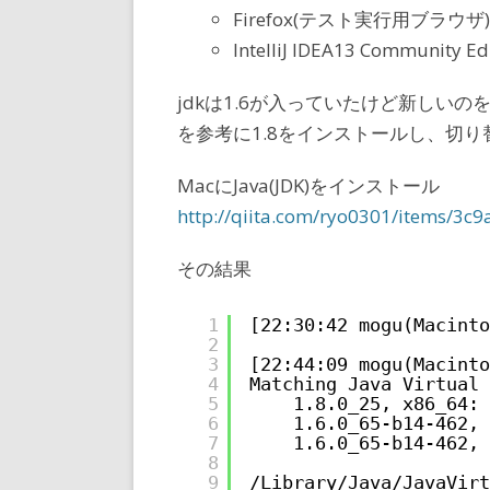
Firefox(テスト実行用ブラウザ)
IntelliJ IDEA13 Community Ed
jdkは1.6が入っていたけど新しい
を参考に1.8をインストールし、切り
MacにJava(JDK)をインストール
http://qiita.com/ryo0301/items/3
その結果
1
[22:30:42 mogu(Macinto
2
3
[22:44:09 mogu(Macinto
4
Matching Java Virtual 
5
1.8.0_25, x86_64: 
6
1.6.0_65-b14-462, 
7
1.6.0_65-b14-462, 
8
9
/Library/Java/JavaVirt