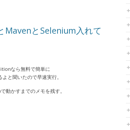
liJとMavenとSelenium入れて
 Editionなら無料で簡単に
出来るよと聞いたので早速実行。
ので動かすまでのメモを残す。