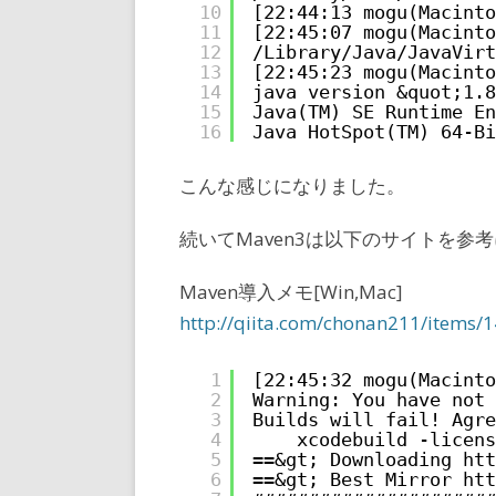
10
[22:44:13 mogu(Macinto
11
[22:45:07 mogu(Macinto
12
/Library/Java/JavaVirt
13
[22:45:23 mogu(Macinto
14
java version &quot;1.8
15
Java(TM) SE Runtime En
16
Java HotSpot(TM) 64-Bi
こんな感じになりました。
続いてMaven3は以下のサイトを参
Maven導入メモ[Win,Mac]
http://qiita.com/chonan211/items
1
[22:45:32 mogu(Macinto
2
Warning: You have not 
3
Builds will fail! Agre
4
xcodebuild -licens
5
==&gt; Downloading 
htt
6
==&gt; Best Mirror 
htt