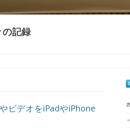
日々の記録
ビデオをiPadやiPhone