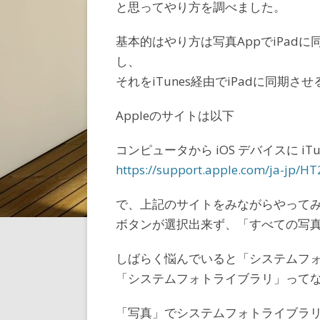
と思ってやり方を調べました。
基本的はやり方は写真AppでiPad
し、
それをiTunes経由でiPadに同期さ
Appleのサイトは以下
コンピュータから iOS デバイスに i
https://support.apple.com/ja-jp/H
で、上記のサイトをみながらやって
ボタンが選択出来ず、「すべての写
しばらく悩んでいると「システムフ
「システムフォトライブラリ」って
「写真」でシステムフォトライブラ