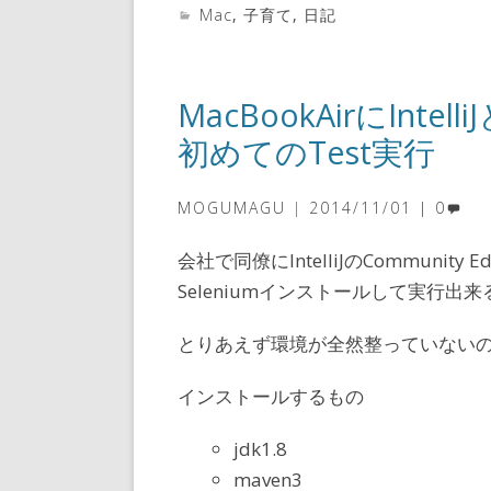
Mac
,
子育て
,
日記
MacBookAirにIntel
初めてのTest実行
MOGUMAGU
2014/11/01
0
会社で同僚にIntelliJのCommunity
Seleniumインストールして実行
とりあえず環境が全然整っていない
インストールするもの
jdk1.8
maven3