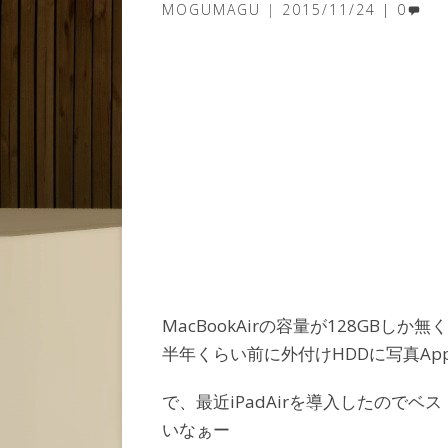
MOGUMAGU
2015/11/24
0
MacBookAirの容量が128GBし
半年くらい前に外付けHDDに写真A
で、最近iPadAirを導入したのでベス
いなぁー