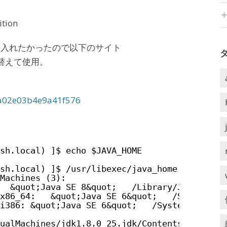
ition
のを入れたかったので以下のサイト
替えて使用。
c9a02e03b4e9a41f576
sh.local) ]$ echo $JAVA_HOME
sh.local) ]$ /usr/libexec/java_home -V
Machines (3):
  &quot;Java SE 8&quot;   /Library/Java/Java
x86_64:   &quot;Java SE 6&quot;   /System/Li
i386: &quot;Java SE 6&quot;   /System/Librar
ualMachines/jdk1.8.0_25.jdk/Contents/Home