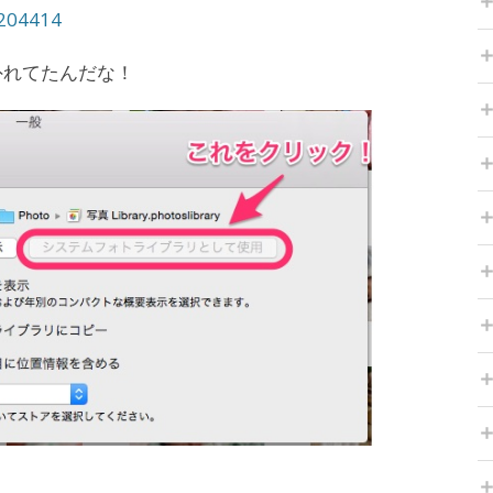
T204414
外れてたんだな！