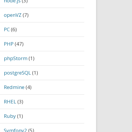
node.js
(3)
openVZ
(7)
PC
(6)
PHP
(47)
phpStorm
(1)
postgreSQL
(1)
Redmine
(4)
RHEL
(3)
Ruby
(1)
Symfony2
(5)