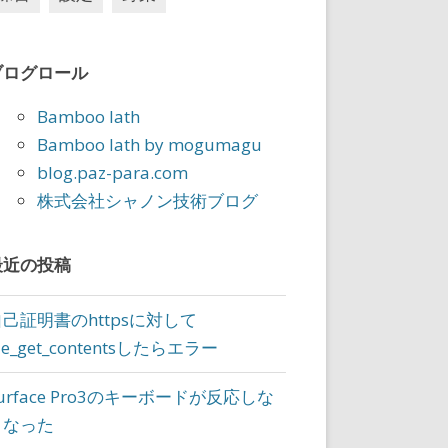
java_home -v 1.8`
ブログロール
Bamboo lath
Bamboo lath by mogumagu
blog.paz-para.com
株式会社シャノン技術ブログ
最近の投稿
自己証明書のhttpsに対して
ile_get_contentsしたらエラー
ning:
urface Pro3のキーボードが反応しな
/maven-3/3.0.5/binaries/apache-maven-3.0.5-bi
くなった
0.5/binaries/apache-maven-3.0.5-bin.tar.gz