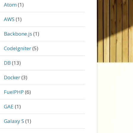
Atom
(1)
AWS
(1)
Backbone.js
(1)
CodeIgniter
(5)
DB
(13)
Docker
(3)
FuelPHP
(6)
GAE
(1)
Galaxy S
(1)