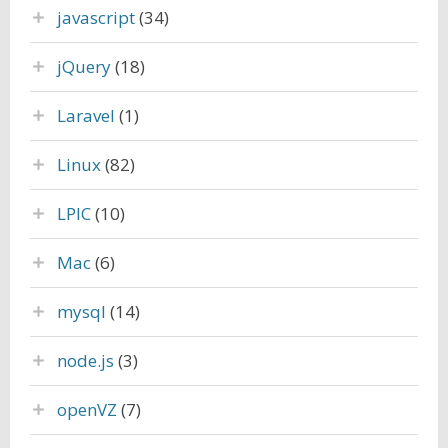
javascript
(34)
jQuery
(18)
Laravel
(1)
Linux
(82)
LPIC
(10)
Mac
(6)
mysql
(14)
node.js
(3)
openVZ
(7)