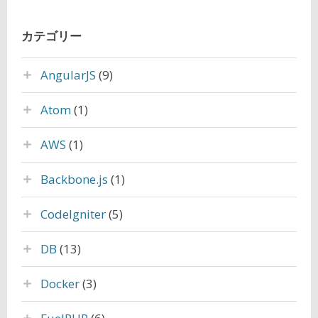
カテゴリー
AngularJS
(9)
Atom
(1)
AWS
(1)
Backbone.js
(1)
CodeIgniter
(5)
DB
(13)
Docker
(3)