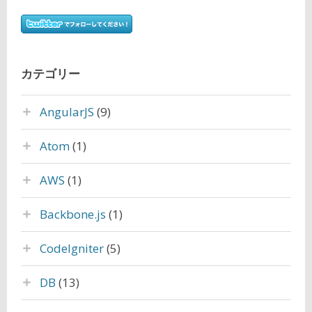
カテゴリー
AngularJS
(9)
Atom
(1)
AWS
(1)
Backbone.js
(1)
CodeIgniter
(5)
DB
(13)