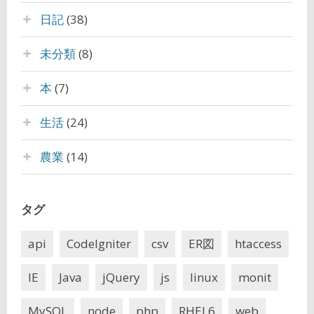
日記
(38)
未分類
(8)
本
(7)
生活
(24)
農業
(14)
タグ
api
CodeIgniter
csv
ER図
htaccess
IE
Java
jQuery
js
linux
monit
MySQL
node
php
RHEL6
web