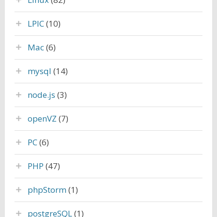
LPIC
(10)
Mac
(6)
mysql
(14)
node.js
(3)
openVZ
(7)
PC
(6)
PHP
(47)
phpStorm
(1)
postgreSQL
(1)