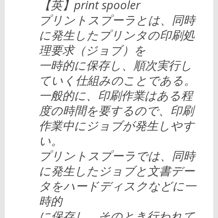
【英】print spooler
プリントスプーラとは、同時
に発生したプリンタの印刷処
理要求（ジョブ）を
一時的に保存し、順次実行し
ていく仕組みのことである。
一般的に、印刷作業はある程
度の時間を要するので、印刷
作業中にジョブが発生しやす
い。
プリントスプーラでは、同時
に発生したジョブと文書デー
タをハードディスクなどに一
時的
に保存し、そのとき行われて