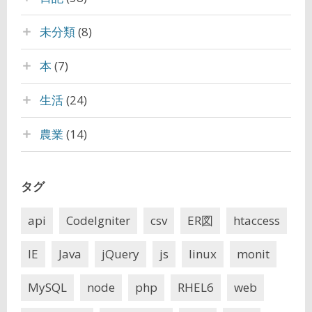
未分類
(8)
本
(7)
生活
(24)
農業
(14)
タグ
api
CodeIgniter
csv
ER図
htaccess
IE
Java
jQuery
js
linux
monit
MySQL
node
php
RHEL6
web