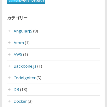
カテゴリー
AngularJS
(9)
Atom
(1)
AWS
(1)
Backbone.js
(1)
CodeIgniter
(5)
DB
(13)
Docker
(3)