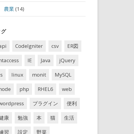
農業
(14)
タグ
api
CodeIgniter
csv
ER図
htaccess
IE
Java
jQuery
js
linux
monit
MySQL
node
php
RHEL6
web
wordpress
プラグイン
便利
健康
勉強
本
猫
生活
練習
設定
野菜