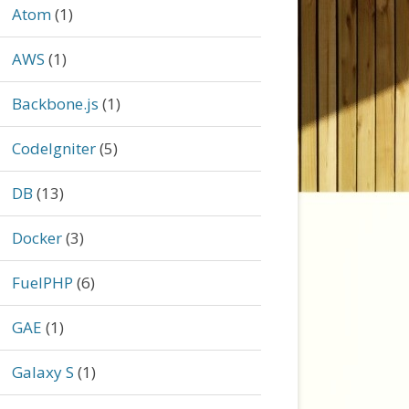
Atom
(1)
AWS
(1)
Backbone.js
(1)
CodeIgniter
(5)
DB
(13)
Docker
(3)
FuelPHP
(6)
GAE
(1)
Galaxy S
(1)