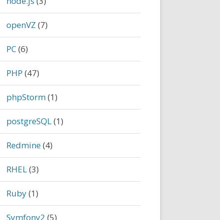
node.js
(3)
openVZ
(7)
PC
(6)
PHP
(47)
phpStorm
(1)
postgreSQL
(1)
Redmine
(4)
RHEL
(3)
Ruby
(1)
Symfony2
(5)