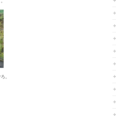
ト。
ごろ。