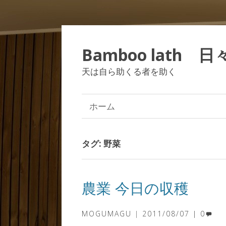
Bamboo lath 
天は自ら助くる者を助く
ホーム
タグ:
野菜
農業 今日の収穫
MOGUMAGU
2011/08/07
0