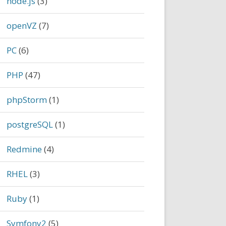
node.js
(3)
openVZ
(7)
PC
(6)
PHP
(47)
phpStorm
(1)
postgreSQL
(1)
Redmine
(4)
RHEL
(3)
Ruby
(1)
Symfony2
(5)