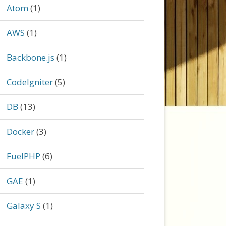
Atom
(1)
AWS
(1)
Backbone.js
(1)
CodeIgniter
(5)
DB
(13)
Docker
(3)
FuelPHP
(6)
GAE
(1)
Galaxy S
(1)