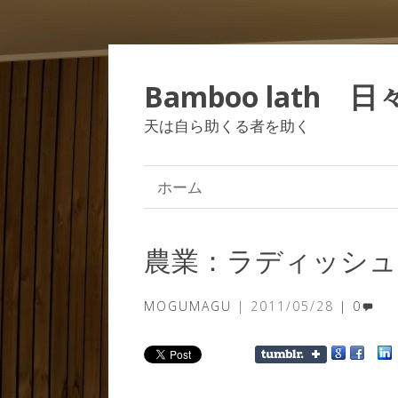
Bamboo lath 
天は自ら助くる者を助く
ホーム
農業：ラディッシュ
MOGUMAGU
2011/05/28
0