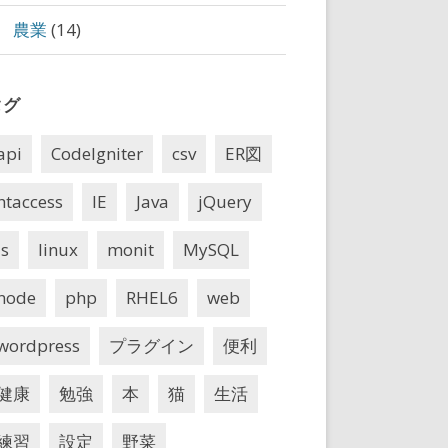
農業
(14)
タグ
api
CodeIgniter
csv
ER図
htaccess
IE
Java
jQuery
js
linux
monit
MySQL
node
php
RHEL6
web
wordpress
プラグイン
便利
健康
勉強
本
猫
生活
練習
設定
野菜