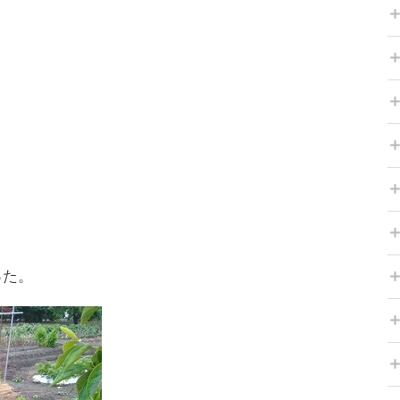
。
った。