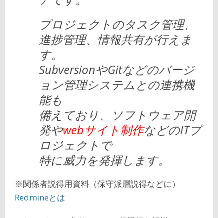
プロジェクトのタスク管理、
進捗管理、情報共有が行えま
す。
SubversionやGitなどのバージ
ョン管理システムとの連携機
能も
備えており、ソフトウェア開
発や
webサイト制作
などのITプ
ロジェクトで
特に威力を発揮します。
※関係者説得用資料（保守派層説得などに）
Redmineとは