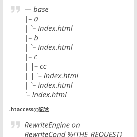
— base
|– a
| `– index.html
|– b
| `– index.html
|– c
| |– cc
| | `– index.html
| `– index.html
`– index.html
.htaccessの記述
RewriteEngine on
RewriteCond %{THE_REQUEST}