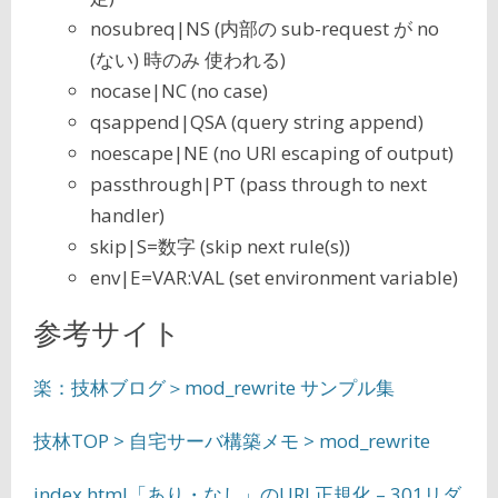
nosubreq|NS (内部の sub-request が no
(ない) 時のみ 使われる)
nocase|NC (no case)
qsappend|QSA (query string append)
noescape|NE (no URI escaping of output)
passthrough|PT (pass through to next
handler)
skip|S=数字 (skip next rule(s))
env|E=VAR:VAL (set environment variable)
参考サイト
楽：技林ブログ＞mod_rewrite サンプル集
技林TOP > 自宅サーバ構築メモ > mod_rewrite
index.html「あり・なし」のURL正規化 – 301リダ