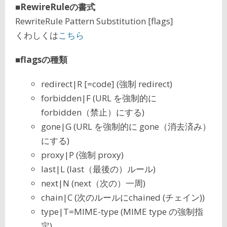
■RewireRuleの書式
RewriteRule Pattern Substitution [flags]
くわしくは
こちら
■flagsの種類
redirect|R [=code] (強制 redirect)
forbidden|F (URL を強制的に
forbidden（禁止）にする)
gone|G (URL を強制的に gone（消去済み）
にする)
proxy|P (強制 proxy)
last|L (last（最後の）ルール)
next|N (next（次の）一周)
chain|C (次のルールにchained (チェイン))
type|T=MIME-type (MIME type の強制指
定)