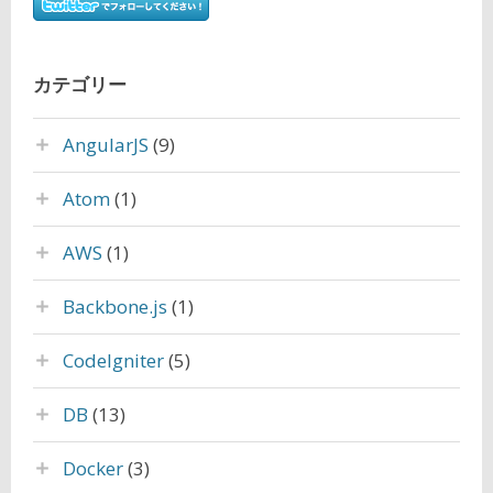
カテゴリー
AngularJS
(9)
Atom
(1)
AWS
(1)
Backbone.js
(1)
CodeIgniter
(5)
DB
(13)
Docker
(3)