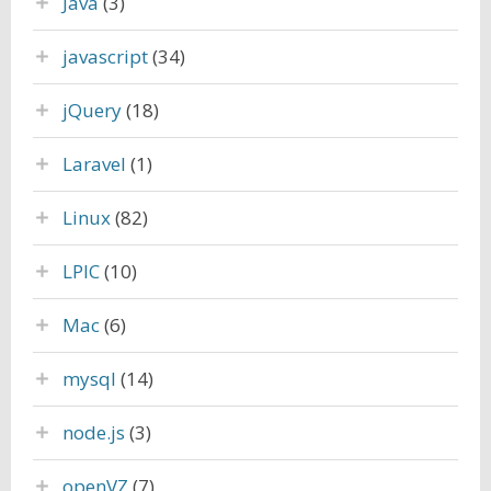
Java
(3)
javascript
(34)
jQuery
(18)
Laravel
(1)
Linux
(82)
LPIC
(10)
Mac
(6)
mysql
(14)
node.js
(3)
openVZ
(7)