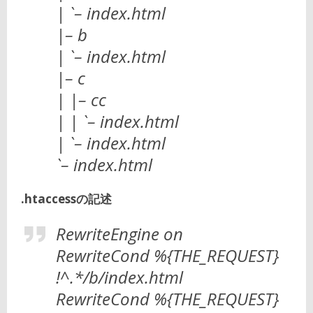
| `– index.html
|– b
| `– index.html
|– c
| |– cc
| | `– index.html
| `– index.html
`– index.html
.htaccessの記述
RewriteEngine on
RewriteCond %{THE_REQUEST}
!^.*/b/index.html
RewriteCond %{THE_REQUEST}