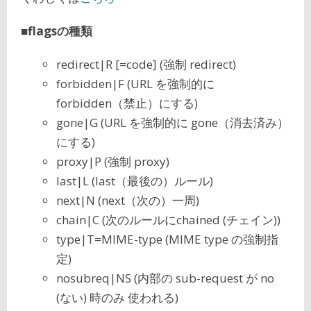
■flagsの種類
redirect|R [=code] (強制 redirect)
forbidden|F (URL を強制的に
forbidden（禁止）にする)
gone|G (URL を強制的に gone（消去済み）
にする)
proxy|P (強制 proxy)
last|L (last（最後の）ルール)
next|N (next（次の）一周)
chain|C (次のルールにchained (チェイン))
type|T=MIME-type (MIME type の強制指
定)
nosubreq|NS (内部の sub-request が no
(ない) 時のみ 使われる)