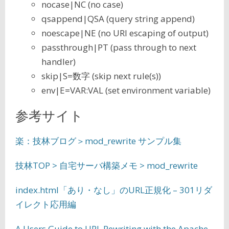
nocase|NC (no case)
qsappend|QSA (query string append)
noescape|NE (no URI escaping of output)
passthrough|PT (pass through to next
handler)
skip|S=数字 (skip next rule(s))
env|E=VAR:VAL (set environment variable)
参考サイト
楽：技林ブログ＞mod_rewrite サンプル集
技林TOP > 自宅サーバ構築メモ > mod_rewrite
index.html「あり・なし」のURL正規化 – 301リダ
イレクト応用編
A Users Guide to URL Rewriting with the Apache