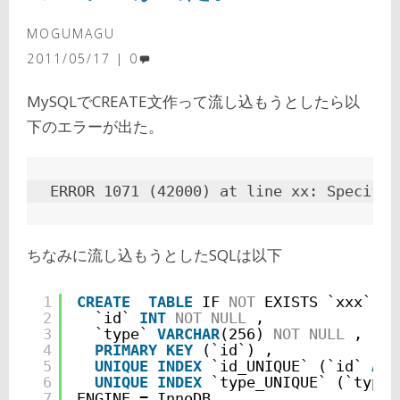
MOGUMAGU
2011/05/17
0
MySQLでCREATE文作って流し込もうとしたら以
下のエラーが出た。
ERROR 1071 (42000) at line xx: Specifie
ちなみに流し込もうとしたSQLは以下
1
CREATE
TABLE
IF 
NOT
EXISTS `xxx`.`t
2
`id` 
INT
NOT
NULL
,
3
`type` 
VARCHAR
(256) 
NOT
NULL
,
4
PRIMARY
KEY
(`id`) ,
5
UNIQUE
INDEX
`id_UNIQUE` (`id` 
ASC
6
UNIQUE
INDEX
`type_UNIQUE` (`type`
7
ENGINE = InnoDB