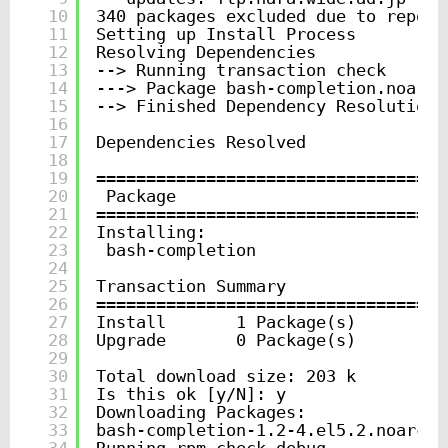
10
340 packages excluded due to reposi
11
Setting up Install Process
12
Resolving Dependencies
13
--> Running transaction check
14
---> Package bash-completion.noarch
15
--> Finished Dependency Resolution
16
17
Dependencies Resolved
18
19
===================================
20
Package                           
21
===================================
22
Installing:
23
bash-completion                   
24
25
Transaction Summary
26
===================================
27
Install       1 Package(s)
28
Upgrade       0 Package(s)
29
30
Total download size: 203 k
31
Is this ok [y/N]: y
32
Downloading Packages:
33
bash-completion-1.2-4.el5.2.noarch.
34
Running rpm_check_debug