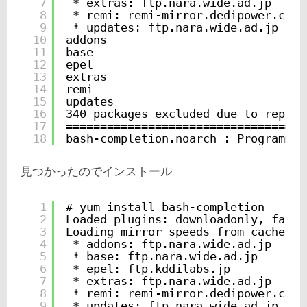
7
* extras: ftp.nara.wide.ad.jp
8
* remi: remi-mirror.dedipower.com
9
* updates: ftp.nara.wide.ad.jp
10
addons                             
11
base                               
12
epel                               
13
extras                             
14
remi                               
15
updates                            
16
340 packages excluded due to reposi
17
===================================
18
bash-completion.noarch : Programmab
見つかったのでインストール
1
# yum install bash-completion
2
Loaded plugins: downloadonly, faste
3
Loading mirror speeds from cached h
4
* addons: ftp.nara.wide.ad.jp
5
* base: ftp.nara.wide.ad.jp
6
* epel: ftp.kddilabs.jp
7
* extras: ftp.nara.wide.ad.jp
8
* remi: remi-mirror.dedipower.com
9
* updates: ftp.nara.wide.ad.jp