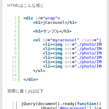
HTMLはこんな感じ
1
<
div
id
=
"wrap"
>
2
<
h1
>jCarousel</
h1
>
3
4
<
h3
>サンプル</
h3
>
5
6
<
ul
id
=
"mycarousel"
class
=
"jcar
7
<
li
><
img
src
=
"./photo/IMG_1
8
<
li
><
img
src
=
"./photo/IMG_1
9
<
li
><
img
src
=
"./photo/IMG_1
10
<
li
><
img
src
=
"./photo/IMG_1
11
<
li
><
img
src
=
"./photo/IMG_1
12
<
li
><
img
src
=
"./photo/IMG_1
13
</
ul
>
14
15
</
div
>
実際に書くjsは以下
1
jQuery(document).ready(
function
() {
2
jQuery(
'#mycarousel'
).jcarou