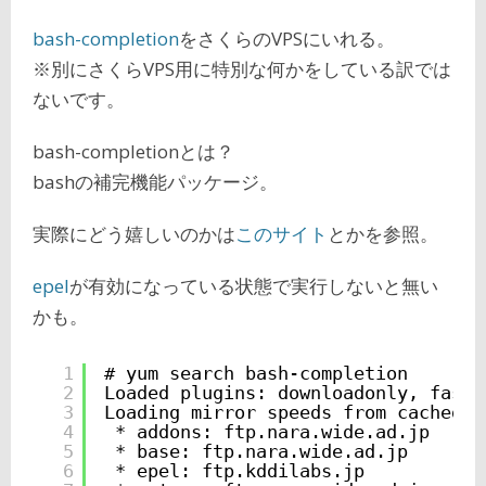
bash-completion
をさくらのVPSにいれる。
※別にさくらVPS用に特別な何かをしている訳では
ないです。
bash-completionとは？
bashの補完機能パッケージ。
実際にどう嬉しいのかは
このサイト
とかを参照。
epel
が有効になっている状態で実行しないと無い
かも。
1
# yum search bash-completion
2
Loaded plugins: downloadonly, faste
3
Loading mirror speeds from cached h
4
* addons: ftp.nara.wide.ad.jp
5
* base: ftp.nara.wide.ad.jp
6
* epel: ftp.kddilabs.jp