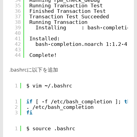
35
Running Transaction Test
36
Finished Transaction Test
37
Transaction Test Succeeded
38
Running Transaction
39
Installing     : bash-completion 
40
41
Installed:
42
bash-completion.noarch 1:1.2-4.el
43
44
Complete!
.bashrcに以下を追加
1
$ vim ~/.bashrc
1
if
[ -f 
/etc/bash_completion
]; 
then
2
. 
/etc/bash_completion
3
fi
1
$ source .bashrc