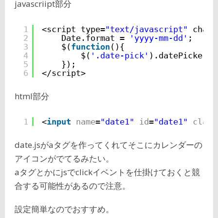
javascriipt部分
1
<script type=
"text/javascript"
chars
2
Date.format = 
'yyyy-mm-dd'
;
3
$(
function
(){
4
$(
'.date-pick'
).datePicker({
5
});
6
</script>
html部分
1
<
input
name
=
"date1"
id
=
"date1"
class
date.jsがaタグを作ってくれてそこにカレンダーの
アイコンがでてるみたい。
aタグとかにjsでclickイベントを仕掛けておくと競
合する可能性があるので注意。
設定簡単なのでおすすめ。