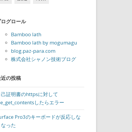
ブログロール
Bamboo lath
Bamboo lath by mogumagu
9_4618
blog.paz-para.com
株式会社シャノン技術ブログ
最近の投稿
07875958159_4618.vbox
07875958159_4618.vbox-prev
自己証明書のhttpsに対して
ile_get_contentsしたらエラー
urface Pro3のキーボードが反応しな
\Program Files\Oracle\VirtualBox\VBoxManage.e
くなった
2-f42ead82b5b8