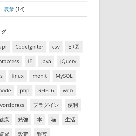
農業
(14)
タグ
api
CodeIgniter
csv
ER図
htaccess
IE
Java
jQuery
js
linux
monit
MySQL
node
php
RHEL6
web
wordpress
プラグイン
便利
健康
勉強
本
猫
生活
練習
設定
野菜