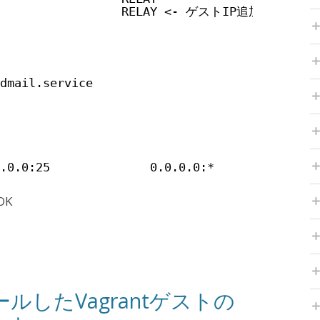
XX                 RELAY <- ゲストIP追加 172.17
dmail.service
.0.0:25              0.0.0.0:*              
OK
ールしたVagrantゲストの