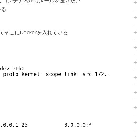
を使ってコンテナ内からメールを送りたい
いる
ルしてそこにDockerを入れている
dev eth0 
 proto kernel  scope link  src 172.18.0.2 
.0.0.1:25            0.0.0.0:*              