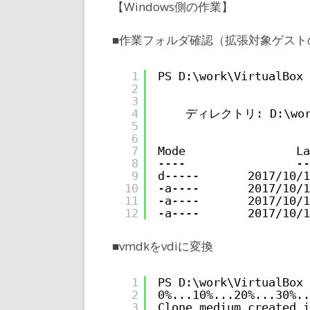
【Windows側の作業】
■作業フォルダ確認（拡張対象ゲスト
1
PS D:\work\VirtualBox 
2
3
4
ディレクトリ: D:\work\
5
6
7
Mode                La
8
----                --
9
d-----       2017/10/1
10
-a----       2017/10/1
11
-a----       2017/10/1
12
-a----       2017/10/1
■vmdkをvdiに変換
1
PS D:\work\VirtualBox 
2
0%...10%...20%...30%..
3
Clone medium created i