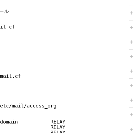
ール
il-cf
mail.cf
etc/mail/access_org
domain           RELAY
                 RELAY
                 RELAY