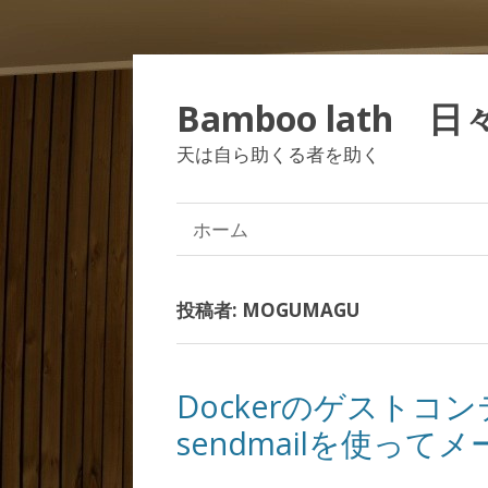
Bamboo lath 
天は自ら助くる者を助く
ホーム
投稿者:
MOGUMAGU
Dockerのゲストコ
sendmailを使っ