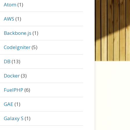
Atom
(1)
AWS
(1)
Backbone.js
(1)
CodeIgniter
(5)
DB
(13)
Docker
(3)
FuelPHP
(6)
GAE
(1)
Galaxy S
(1)