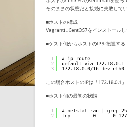
ホストのCentOS7のsendmail
そのままの状態だと接続に失敗して
■ホストの構成
VagrantにCentOS7をインストー
■ゲスト側からホストのIPを把握する
1
# ip route
2
default via 172.18.0.1 
3
172.18.0.0/16 dev eth0 
この場合ホストのIPは「172.18.0.1」
■ホスト側の最初の状態
1
# netstat -an | grep 25
2
tcp        0      0 127