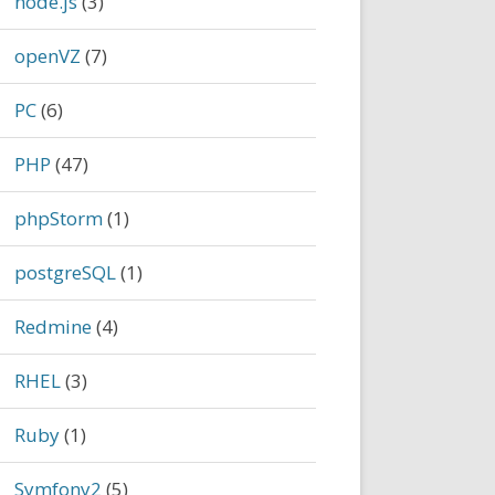
node.js
(3)
openVZ
(7)
PC
(6)
PHP
(47)
phpStorm
(1)
postgreSQL
(1)
Redmine
(4)
RHEL
(3)
Ruby
(1)
Symfony2
(5)