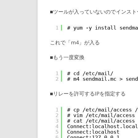
■ツールが入っていないのでインスト
1
# yum -y install sendma
これで「m4」が入る
■もう一度変換
1
# cd /etc/mail/
2
# m4 sendmail.mc > send
■リレーを許可するIPを指定する
1
# cp /etc/mail/access /
2
# vim /etc/mail/access
3
# cat /etc/mail/access
4
Connect:localhost.local
5
Connect:localhost      
6
Connect:127.0.0.1      