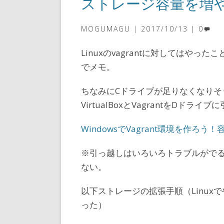
ストレージ容量を増
MOGUMAGU
2017/10/13
0
Linuxのvagrantに対してはやっ
でメモ。
ちなみにCドライブが足りなくなりそ
VirtualBoxとVagrantをDドライ
WindowsでVagrant環境を作
※引っ越しはいろいろトラブルがで
ない。
以下ストレージの拡張手順（Linuxでや
った）