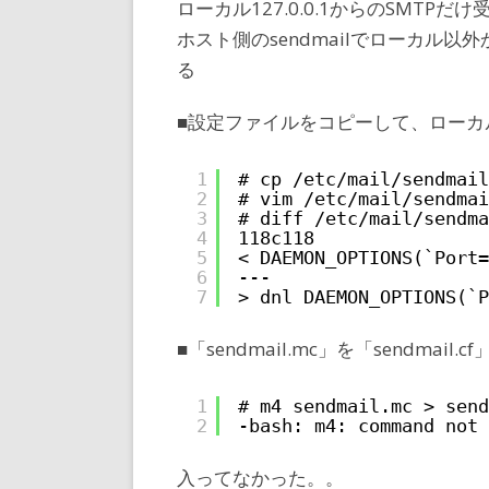
ローカル127.0.0.1からのSMTP
ホスト側のsendmailでローカル以
る
■設定ファイルをコピーして、ローカ
1
# cp /etc/mail/sendmail
2
# vim /etc/mail/sendmai
3
# diff /etc/mail/sendma
4
118c118
5
< DAEMON_OPTIONS(`Port=
6
---
7
> dnl DAEMON_OPTIONS(`P
■「sendmail.mc」を「sendmail.
1
# m4 sendmail.mc > send
2
-bash: m4: command not 
入ってなかった。。