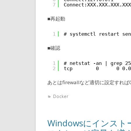
7
Connect:XXX.XXX.XXX.X
■再起動
1
# systemctl restart sen
■確認
1
# netstat -an | grep 25
2
tcp        0      0 0.0
あとはfirewallなど適切に設定すれば
Docker
Windowsにインスト