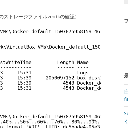
のストレージファイルvmdkの確認）
VMs\Docker_default_1507875958159_4618> dir
VirtualBox VMs\Docker_default_150787595815
stWriteTime         Length Name
-----------         ------ ----
3     15:31                Logs
3     15:39     2050097152 box-disk1.vmdk
3     15:39           4543 Docker_default_15
3     15:31           4543 Docker_default_15
f
S
VMs\Docker_default_1507875958159_4618> & 'C:
.40%...50%...60%...70%...80%...90%...100%
n format 'VDI'. UUID: dc5bade4-95e3-41b6-ba0