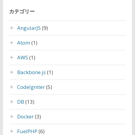
カテゴリー
AngularJS
(9)
Atom
(1)
AWS
(1)
Backbone.js
(1)
CodeIgniter
(5)
DB
(13)
Docker
(3)
FuelPHP
(6)