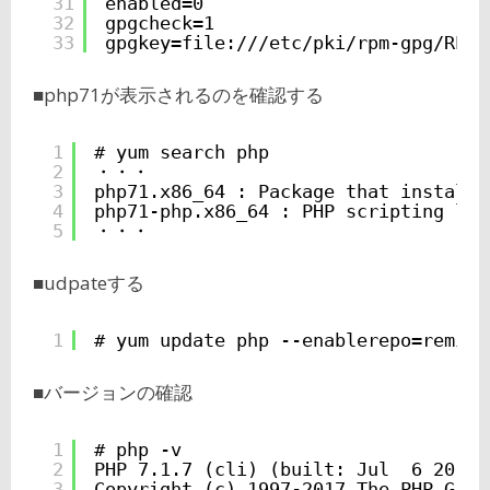
31
enabled=0
32
gpgcheck=1
33
gpgkey=file:///etc/pki/rpm-gpg/RPM-
■php71が表示されるのを確認する
1
# yum search php
2
・・・
3
php71.x86_64 : Package that installs
4
php71-php.x86_64 : PHP scripting lan
5
・・・
■udpateする
1
# yum update php --enablerepo=remi-p
■バージョンの確認
1
# php -v
2
PHP 7.1.7 (cli) (built: Jul  6 2017 
3
Copyright (c) 1997-2017 The PHP Grou