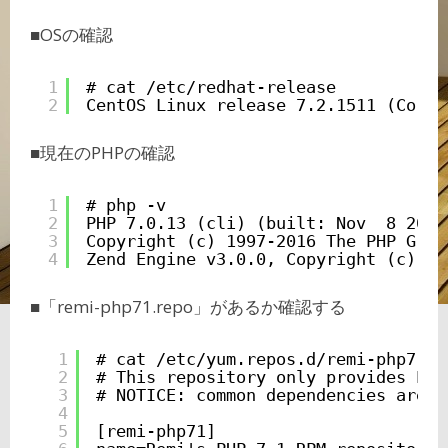
■OSの確認
1
# cat /etc/redhat-release 
2
CentOS Linux release 7.2.1511 (Core)
■現在のPHPの確認
1
# php -v
2
PHP 7.0.13 (cli) (built: Nov  8 2016
3
Copyright (c) 1997-2016 The PHP Grou
4
Zend Engine v3.0.0, Copyright (c) 19
■「remi-php71.repo」があるか確認する
1
# cat /etc/yum.repos.d/remi-php71.r
2
# This repository only provides PHP
3
# NOTICE: common dependencies are i
4
5
[remi-php71]