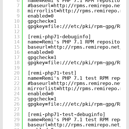
6
name=Remi's PHP 7.1 RPM repository 
7
#baseurl=
http://rpms.remirepo.net/e
8
mirrorlist=
http://rpms.remirepo.net
9
enabled=0
10
gpgcheck=1
11
gpgkey=file:///etc/pki/rpm-gpg/RPM-
12
13
[remi-php71-debuginfo]
14
name=Remi's PHP 7.1 RPM repository 
15
baseurl=
http://rpms.remirepo.net/en
16
enabled=0
17
gpgcheck=1
18
gpgkey=file:///etc/pki/rpm-gpg/RPM-
19
20
[remi-php71-test]
21
name=Remi's PHP 7.1 test RPM reposi
22
#baseurl=
http://rpms.remirepo.net/e
23
mirrorlist=
http://rpms.remirepo.net
24
enabled=0
25
gpgcheck=1
26
gpgkey=file:///etc/pki/rpm-gpg/RPM-
27
28
[remi-php71-test-debuginfo]
29
name=Remi's PHP 7.1 test RPM reposi
30
baseurl=
http://rpms.remirepo.net/en