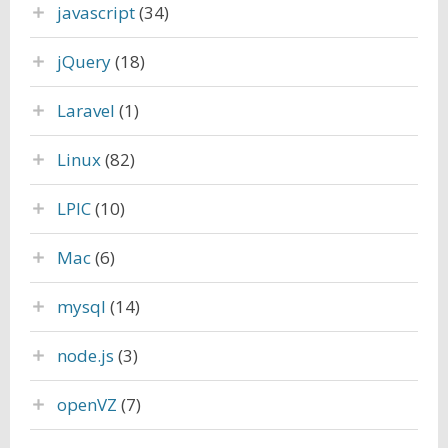
javascript
(34)
jQuery
(18)
Laravel
(1)
Linux
(82)
LPIC
(10)
Mac
(6)
mysql
(14)
node.js
(3)
openVZ
(7)