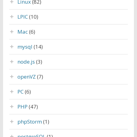
Linux
(82)
LPIC
(10)
Mac
(6)
mysql
(14)
node.js
(3)
openVZ
(7)
PC
(6)
PHP
(47)
phpStorm
(1)
postgreSQL
(1)