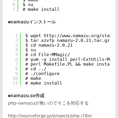
6
$ su
7
# make install
■namazuインストール
1
$ wget 
http://www.namazu.org/stable
2
$ tar xzvfp namazu-2.0.21.tar.gz
3
$ cd namazu-2.0.21
4
$ su
5
# cd File-MMagic/
6
# yum -y install perl-ExtUtils-Make
7
# perl Makefile.PL && make install
8
# cd ../
9
# ./configure
10
# make
11
# make install
■namazu.so作成
php-namazuが無いのでそこを対応する
http://sourceforge.jp/projects/php-i18n/