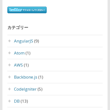
カテゴリー
AngularJS
(9)
Atom
(1)
AWS
(1)
Backbone.js
(1)
CodeIgniter
(5)
DB
(13)