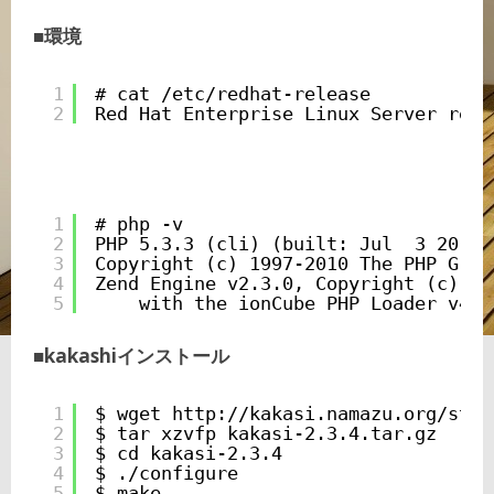
■環境
1
# cat /etc/redhat-release
2
Red Hat Enterprise Linux Server rele
1
# php -v
2
PHP 5.3.3 (cli) (built: Jul  3 2012 
3
Copyright (c) 1997-2010 The PHP Grou
4
Zend Engine v2.3.0, Copyright (c) 19
5
with the ionCube PHP Loader v4.0
■kakashiインストール
1
$ wget 
http://kakasi.namazu.org/stab
2
$ tar xzvfp kakasi-2.3.4.tar.gz
3
$ cd kakasi-2.3.4
4
$ ./configure
5
$ make