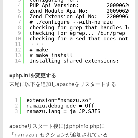
4
PHP Api Version:         20090626
5
Zend Module Api No:      20090626
6
Zend Extension Api No:   220090626
7
# ./configure --with-namazu
8
checking for grep that handles long
9
checking for egrep... /bin/grep -E
10
checking for a sed that does not tr
11
・・・
12
# make
13
# make install
14
Installing shared extensions:     /
■php.iniを変更する
末尾に以下を追加しapacheをリスタートする
1
extension="namazu.so"
2
namazu.debugmode = Off
3
namazu.lang = ja_JP.SJIS
apacheリスタート後にはphpinfo.phpに
「namazu」セクションが追加されている