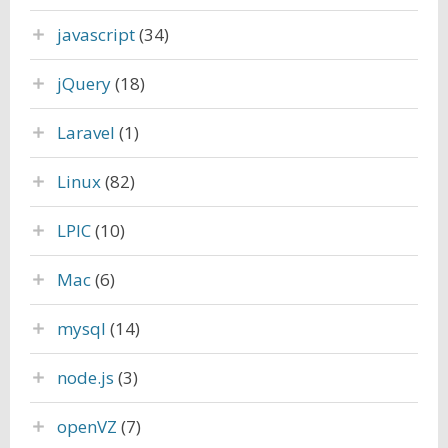
javascript
(34)
jQuery
(18)
Laravel
(1)
Linux
(82)
LPIC
(10)
Mac
(6)
mysql
(14)
node.js
(3)
openVZ
(7)