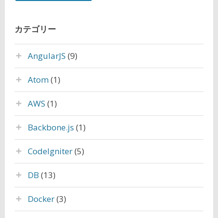
カテゴリー
AngularJS
(9)
Atom
(1)
AWS
(1)
Backbone.js
(1)
CodeIgniter
(5)
DB
(13)
Docker
(3)