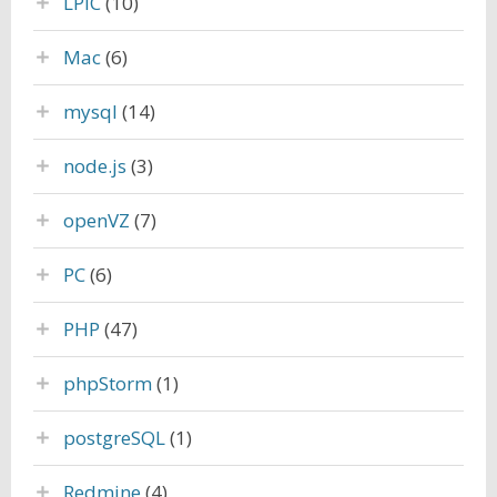
LPIC
(10)
Mac
(6)
mysql
(14)
node.js
(3)
openVZ
(7)
PC
(6)
PHP
(47)
phpStorm
(1)
postgreSQL
(1)
Redmine
(4)