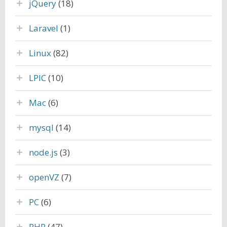
jQuery
(18)
Laravel
(1)
Linux
(82)
LPIC
(10)
Mac
(6)
mysql
(14)
node.js
(3)
openVZ
(7)
PC
(6)
PHP
(47)