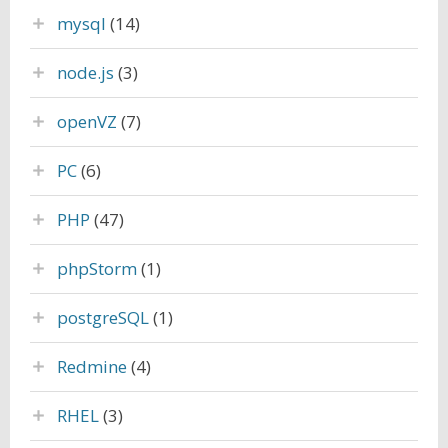
mysql
(14)
node.js
(3)
openVZ
(7)
PC
(6)
PHP
(47)
phpStorm
(1)
postgreSQL
(1)
Redmine
(4)
RHEL
(3)