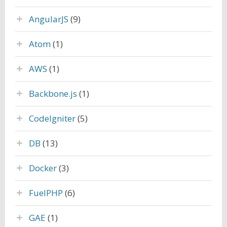
AngularJS
(9)
Atom
(1)
AWS
(1)
Backbone.js
(1)
CodeIgniter
(5)
DB
(13)
Docker
(3)
FuelPHP
(6)
GAE
(1)