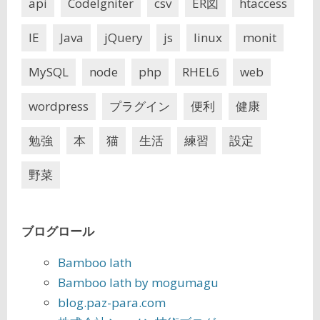
api
CodeIgniter
csv
ER図
htaccess
IE
Java
jQuery
js
linux
monit
MySQL
node
php
RHEL6
web
wordpress
プラグイン
便利
健康
勉強
本
猫
生活
練習
設定
野菜
ブログロール
Bamboo lath
Bamboo lath by mogumagu
blog.paz-para.com